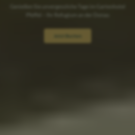
Genießen Sie unvergessliche Tage im Gartenhotel
Pfeffel – Ihr Refugium an der Donau
Jetzt Buchen