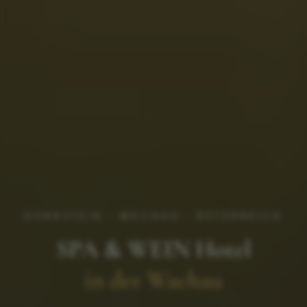
DÜRNSTEIN · WACHAU · ÖSTERREICH
SPA & WEIN Hotel
in der Wachau